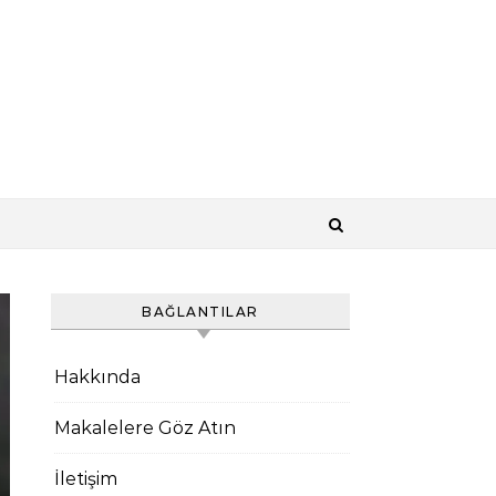
BAĞLANTILAR
Hakkında
Makalelere Göz Atın
İletişim