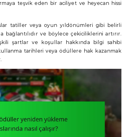
rmaya teşvik eden bir aciliyet ve heyecan hissi
 tatiller veya oyun yıldönümleri gibi belirli
 bağlantılıdır ve böylece çekiciliklerini artırır.
kili şartlar ve koşullar hakkında bilgi sahibi
kullanma tarihleri veya ödüllere hak kazanmak
.