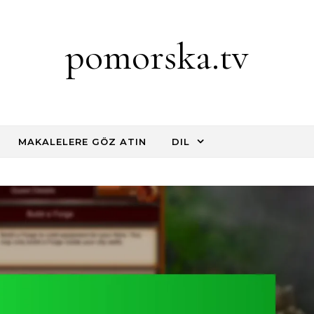
pomorska.tv
MAKALELERE GÖZ ATIN
DIL