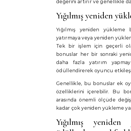
değerini artırır ve genellikle 
Yığılmış yeniden yük
Yığılmış yeniden yükleme b
yatırmaya veya yeniden yükleme
Tek bir işlem için geçerli ol
bonuslar her bir sonraki yen
daha fazla yatırım yapmaya
ödüllendirerek oyuncu etkileşi
Genellikle, bu bonuslar ek oyu
özelliklerini içerebilir. Bu 
arasında önemli ölçüde değişi
kadar çok yeniden yükleme yap
Yığılmış yeniden 