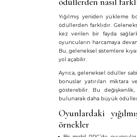
ödüllerden nasıl farkl
Yığılmış yeniden yükleme bon
ödüllerden farklıdır. Geleneks
kez verilen bir fayda sağlar
oyuncuların harcamaya devam e
Bu, geleneksel sistemlere kıy
yol açabilir.
Ayrıca, geleneksel ödüller sab
bonuslar yatırılan miktara ve
gösterebilir. Bu değişkenli
bulunarak daha büyük ödüller 
Oyunlardaki yığılm
örnekler
Bir mobil RPG’de, oyuncular