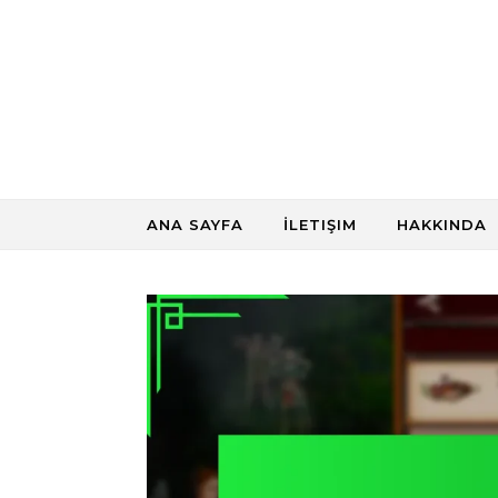
Skip to content
ANA SAYFA
İLETIŞIM
HAKKINDA