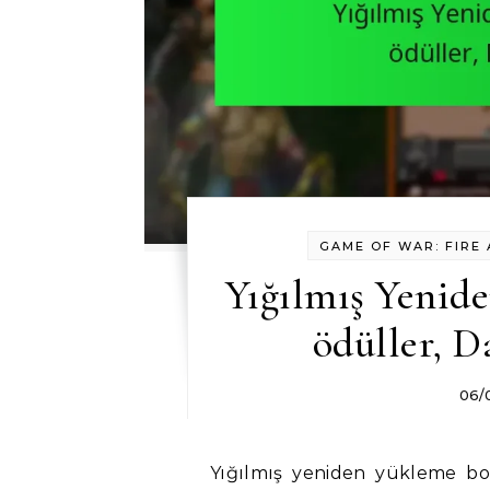
GAME OF WAR: FIRE
Yığılmış Yenide
ödüller, D
06/
Yığılmış yeniden yükleme bonusları, oyuncuları belirli bir zaman diliminde