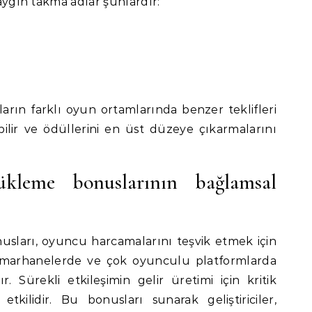
Yaygın takma adlar şunlardır:
arın farklı oyun ortamlarında benzer teklifleri
ilir ve ödüllerini en üst düzeye çıkarmalarını
ükleme bonuslarının bağlamsal
sları, oyuncu harcamalarını teşvik etmek için
kumarhanelerde ve çok oyunculu platformlarda
. Sürekli etkileşimin gelir üretimi için kritik
tkilidir. Bu bonusları sunarak geliştiriciler,