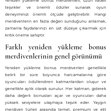
Yeniden yükleme bonus merdivenleri, uzun vadeli
teşvikler ve önemli ödüller sunarak oyun
deneyiminizi önemli ölçüde geliştirebilir. Hangi
merdivenlerin en fazla değeri sunduğunu anlamak,
zamanla faydalarınızı en üst düzeye çıkarmak için
kritik öneme sahiptir.
Farklı yeniden yükleme bonus
merdivenlerinin genel görünümü
Yeniden yükleme bonus merdivenleri genellikle
belirli bir süre boyunca harcamalarına göre
oyuncuları ödüllendiren katmanlardan oluşur ve
genellikle aylık olarak sunulur. Her katman, giderek
daha değerli bonusları açar ve oyuncuları daha
yüksek seviyelere ulaşmaya teşvik eder. Yaygın
merdiven türleri arasında temel, premium ve elit