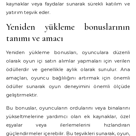
kaynaklar veya faydalar sunarak sürekli katılım ve
yatırım teşvik eder.
Yeniden yükleme bonuslarının
tanımı ve amacı
Yeniden yükleme bonusları, oyunculara düzenli
olarak oyun içi satın alımlar yapmaları için verilen
ödüllerdir ve genellikle aylık olarak sunulur. Ana
amaçları, oyuncu bağlılığını artırmak için önemli
ödüller sunarak oyun deneyimini önemli ölçüde
geliştirmektir.
Bu bonuslar, oyuncuların ordularını veya binalarını
yükseltmelerine yardımcı olan ek kaynaklar, özel
eşyalar veya ilerlemelerini hızlandıran
güçlendirmeler içerebilir. Bu teşvikleri sunarak, oyun,