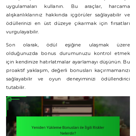
uygulamaları kullanın. Bu araçlar, harcama
alışkanlıklarınız hakkında içgörüler sağlayabilir ve
ödüllerinizi en üst düzeye çıkarmak için fırsatları
vurgulayabilir.
Son olarak, ödül eşiğine ulaşmak üzere
olduğunuzda bonus durumunuzu kontrol etmek
için kendinize hatırlatmalar ayarlamayı düşünün. Bu
proaktif yaklaşım, değerli bonusları kaçırmamanızı
sağlayabilir ve oyun deneyiminizi ödüllendirici
tutabilir.