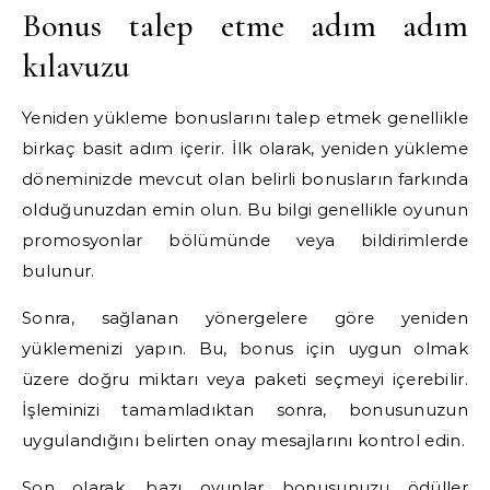
Bonus talep etme adım adım
kılavuzu
Yeniden yükleme bonuslarını talep etmek genellikle
birkaç basit adım içerir. İlk olarak, yeniden yükleme
döneminizde mevcut olan belirli bonusların farkında
olduğunuzdan emin olun. Bu bilgi genellikle oyunun
promosyonlar bölümünde veya bildirimlerde
bulunur.
Sonra, sağlanan yönergelere göre yeniden
yüklemenizi yapın. Bu, bonus için uygun olmak
üzere doğru miktarı veya paketi seçmeyi içerebilir.
İşleminizi tamamladıktan sonra, bonusunuzun
uygulandığını belirten onay mesajlarını kontrol edin.
Son olarak, bazı oyunlar bonusunuzu ödüller