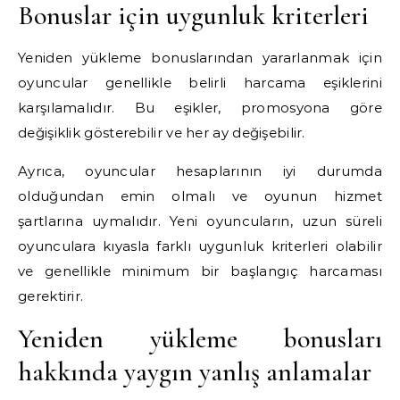
Bonuslar için uygunluk kriterleri
Yeniden yükleme bonuslarından yararlanmak için
oyuncular genellikle belirli harcama eşiklerini
karşılamalıdır. Bu eşikler, promosyona göre
değişiklik gösterebilir ve her ay değişebilir.
Ayrıca, oyuncular hesaplarının iyi durumda
olduğundan emin olmalı ve oyunun hizmet
şartlarına uymalıdır. Yeni oyuncuların, uzun süreli
oyunculara kıyasla farklı uygunluk kriterleri olabilir
ve genellikle minimum bir başlangıç harcaması
gerektirir.
Yeniden yükleme bonusları
hakkında yaygın yanlış anlamalar