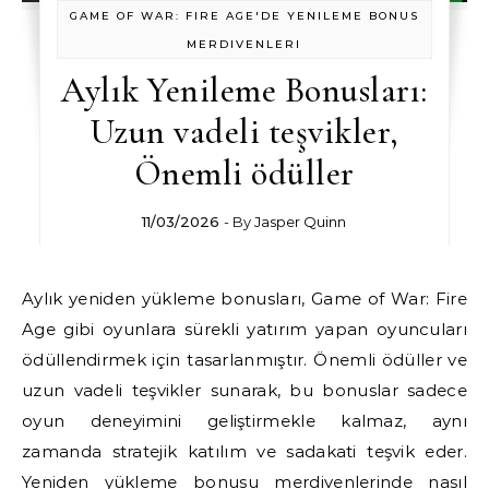
GAME OF WAR: FIRE AGE'DE YENILEME BONUS
MERDIVENLERI
Aylık Yenileme Bonusları:
Uzun vadeli teşvikler,
Önemli ödüller
11/03/2026
- By
Jasper Quinn
Aylık yeniden yükleme bonusları, Game of War: Fire
Age gibi oyunlara sürekli yatırım yapan oyuncuları
ödüllendirmek için tasarlanmıştır. Önemli ödüller ve
uzun vadeli teşvikler sunarak, bu bonuslar sadece
oyun deneyimini geliştirmekle kalmaz, aynı
zamanda stratejik katılım ve sadakati teşvik eder.
Yeniden yükleme bonusu merdivenlerinde nasıl