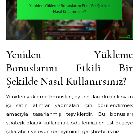
Yeniden Yükleme
Bonuslarını Etkili Bir
Şekilde Nasıl Kullanırsınız?
Yeniden yükleme bonusları, oyuncuları düzenli oyun
içi satın alımlar yapmaları için ödüllendirmek
amacıyla tasarlanmış teşviklerdir. Bu bonusları
stratejik olarak kullanarak, ödüllerinizi en üst düzeye
çıkarabilir ve oyun deneyiminizi geliştirebilirsiniz.