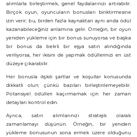
alımlarla birleştirmek, genel faydalarınızı artırabilir.
Birçok oyun, oyuncuların bonusları biriktirmesine
izin verir; bu, birden fazla kaynaktan aynı anda ödül
kazanabileceğiniz anlamına gelir. Örneğin, bir oyun
yeniden yükleme için bir bonus sunuyorsa ve başka
bir bonus da belirli bir eşya satın alındığında
veriliyorsa, her ikisini de yapmak ödüllerinizi en üst
düzeye çıkarabilir.
Her bonusla ilişkili şartlar ve koşullar konusunda
dikkatli olun; çünkü bazıları birleştirilemeyebilir.
Potansiyel ödülleri kaçırmamak için her zaman
detayları kontrol edin.
Ayrıca, satın alımlarınızı stratejik olarak
zamanlamayı düşünün. Örneğin, bir yeniden
yükleme bonusunun sona ermek üzere olduğunu