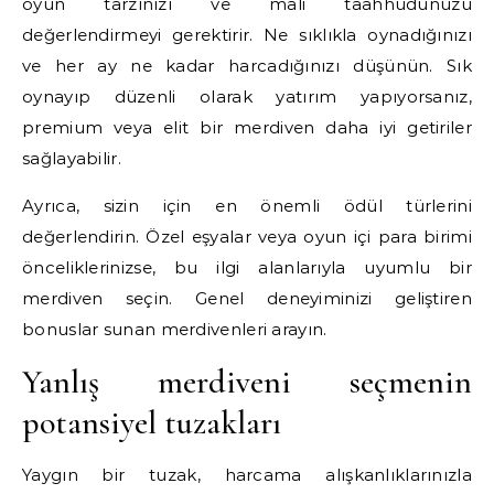
oyun tarzınızı ve mali taahhüdünüzü
değerlendirmeyi gerektirir. Ne sıklıkla oynadığınızı
ve her ay ne kadar harcadığınızı düşünün. Sık
oynayıp düzenli olarak yatırım yapıyorsanız,
premium veya elit bir merdiven daha iyi getiriler
sağlayabilir.
Ayrıca, sizin için en önemli ödül türlerini
değerlendirin. Özel eşyalar veya oyun içi para birimi
önceliklerinizse, bu ilgi alanlarıyla uyumlu bir
merdiven seçin. Genel deneyiminizi geliştiren
bonuslar sunan merdivenleri arayın.
Yanlış merdiveni seçmenin
potansiyel tuzakları
Yaygın bir tuzak, harcama alışkanlıklarınızla