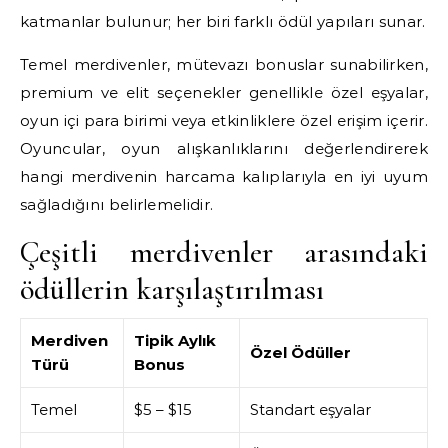
katmanlar bulunur; her biri farklı ödül yapıları sunar.
Temel merdivenler, mütevazı bonuslar sunabilirken,
premium ve elit seçenekler genellikle özel eşyalar,
oyun içi para birimi veya etkinliklere özel erişim içerir.
Oyuncular, oyun alışkanlıklarını değerlendirerek
hangi merdivenin harcama kalıplarıyla en iyi uyum
sağladığını belirlemelidir.
Çeşitli merdivenler arasındaki
ödüllerin karşılaştırılması
Merdiven
Tipik Aylık
Özel Ödüller
Türü
Bonus
Temel
$5 – $15
Standart eşyalar