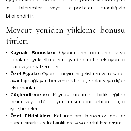
içi bildirimler veya e-postalar aracılığıyla
bilgilendirilir.
Mevcut yeniden yükleme bonusu
türleri
Kaynak Bonusları:
Oyuncuların ordularını veya
binalarını yükseltmelerine yardımcı olan ek oyun içi
para veya malzemeler.
Özel Eşyalar:
Oyun deneyimini geliştiren ve rekabet
avantajı sağlayan benzersiz silahlar, zırhlar veya diğer
ekipmanlar.
Güçlendirmeler:
Kaynak üretimini, birlik eğitim
hızını veya diğer oyun unsurlarını artıran geçici
iyileştirmeler.
Özel Etkinlikler:
Katılımcılara benzersiz ödüller
sunan sınırlı süreli etkinliklere veya zorluklara erişim.