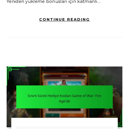
Yeniden yükleme bonusları için katmanlı…
CONTINUE READING