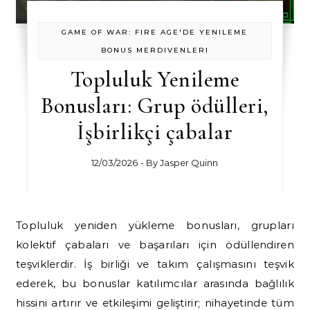
GAME OF WAR: FIRE AGE'DE YENILEME
BONUS MERDIVENLERI
Topluluk Yenileme
Bonusları: Grup ödülleri,
İşbirlikçi çabalar
12/03/2026
- By
Jasper Quinn
Topluluk yeniden yükleme bonusları, grupları
kolektif çabaları ve başarıları için ödüllendiren
teşviklerdir. İş birliği ve takım çalışmasını teşvik
ederek, bu bonuslar katılımcılar arasında bağlılık
hissini artırır ve etkileşimi geliştirir; nihayetinde tüm