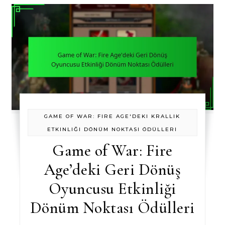
GAME OF WAR: FIRE AGE'DEKI KRALLIK
ETKINLIĞI DÖNÜM NOKTASI ÖDÜLLERI
Game of War: Fire
Age’deki Geri Dönüş
Oyuncusu Etkinliği
Dönüm Noktası Ödülleri