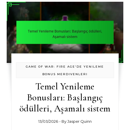
GAME OF WAR: FIRE AGE'DE YENILEME
BONUS MERDIVENLERI
Temel Yenileme
Bonusları: Başlangıç
ödülleri, Aşamalı sistem
13/03/2026
- By
Jasper Quinn