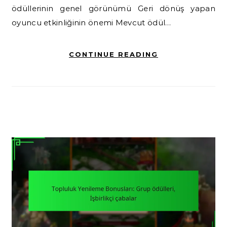
ödüllerinin genel görünümü Geri dönüş yapan
oyuncu etkinliğinin önemi Mevcut ödül…
CONTINUE READING