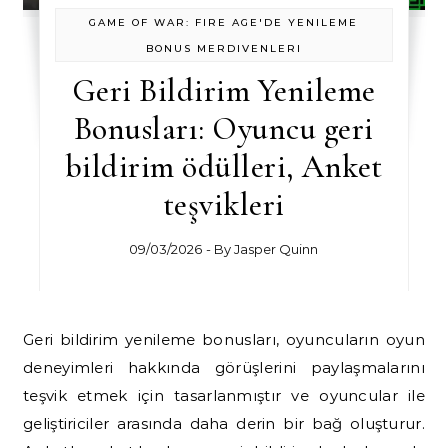
GAME OF WAR: FIRE AGE'DE YENILEME
BONUS MERDIVENLERI
Geri Bildirim Yenileme
Bonusları: Oyuncu geri
bildirim ödülleri, Anket
teşvikleri
09/03/2026
- By
Jasper Quinn
Geri bildirim yenileme bonusları, oyuncuların oyun
deneyimleri hakkında görüşlerini paylaşmalarını
teşvik etmek için tasarlanmıştır ve oyuncular ile
geliştiriciler arasında daha derin bir bağ oluşturur.