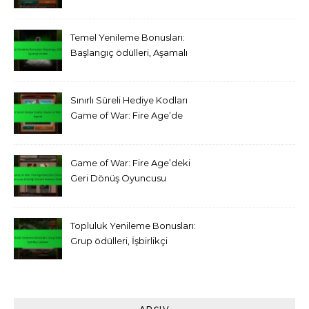
Temel Yenileme Bonusları:
Başlangıç ödülleri, Aşamalı
sistem
Sınırlı Süreli Hediye Kodları
Game of War: Fire Age’de
Game of War: Fire Age’deki
Geri Dönüş Oyuncusu
Etkinliği Dönüm Noktası
Ödülleri
Topluluk Yenileme Bonusları:
Grup ödülleri, İşbirlikçi
çabalar