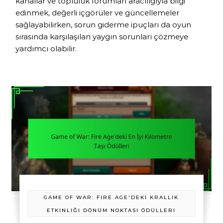
kanallar ve topluluk forumları aracılığıyla bilgi
edinmek, değerli içgörüler ve güncellemeler
sağlayabilirken, sorun giderme ipuçları da oyun
sırasında karşılaşılan yaygın sorunları çözmeye
yardımcı olabilir.
GAME OF WAR: FIRE AGE'DEKI KRALLIK
ETKINLIĞI DÖNÜM NOKTASI ÖDÜLLERI