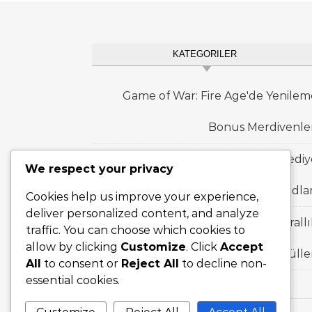
KATEGORILER
Game of War: Fire Age'de Yenilem
Bonus Merdivenler
Game of War: Fire Age'deki Hediy
We respect your privacy
Kodlar
Cookies help us improve your experience,
deliver personalized content, and analyze
Game of War: Fire Age'deki Krall
traffic. You can choose which cookies to
allow by clicking
Customize
. Click
Accept
Etkinliği Dönüm Noktası Ödüller
All
to consent or
Reject All
to decline non-
essential cookies.