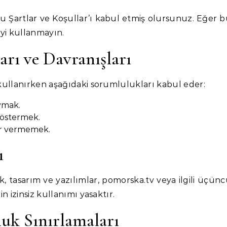
bu Şartlar ve Koşullar’ı kabul etmiş olursunuz. Eğer 
eyi kullanmayın.
arı ve Davranışları
 kullanırken aşağıdaki sorumlulukları kabul eder:
uymak.
göstermek.
ar vermemek.
ı
, tasarım ve yazılımlar, pomorska.tv veya ilgili üçün
in izinsiz kullanımı yasaktır.
luk Sınırlamaları