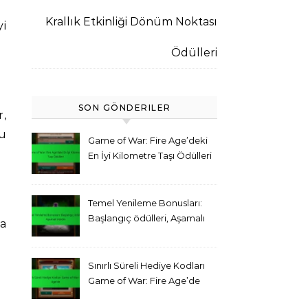
Krallık Etkinliği Dönüm Noktası
yi
Ödülleri
SON GÖNDERILER
r,
lu
Game of War: Fire Age’deki
En İyi Kilometre Taşı Ödülleri
Temel Yenileme Bonusları:
Başlangıç ödülleri, Aşamalı
da
sistem
Sınırlı Süreli Hediye Kodları
Game of War: Fire Age’de