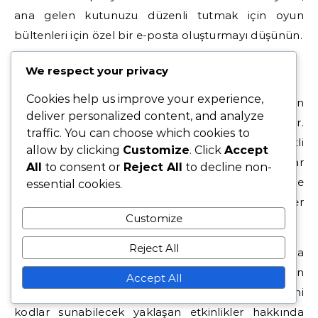
ana gelen kutunuzu düzenli tutmak için oyun
bültenleri için özel bir e-posta oluşturmayı düşünün.
Topluluk Odaklı Web Siteleri
We respect your privacy
Cookies help us improve your experience,
Topluluk odaklı web siteleri, aktif hediye kodlarının
deliver personalized content, and analyze
listelerini derleyerek değerli bir kaynak oluşturur.
traffic. You can choose which cookies to
Reddit gibi siteler, oyuncuların bulgularını ve çeşitli
allow by clicking
Customize
. Click
Accept
kodlarla ilgili deneyimlerini paylaştığı özel başlıklar
All
to consent or
Reject All
to decline non-
barındırır. Bu platformlar, en etkili kodlar ve
essential cookies.
bunların nasıl kullanılacağı hakkında içgörüler
Customize
sağlayabilir.
Reject All
Topluluk web sitelerini kullanırken, kodların hala
geçerli olduğundan emin olmak için gönderilerin
Accept All
tarihini kontrol edin. Tartışmalara katılmak, yeni
kodlar sunabilecek yaklaşan etkinlikler hakkında